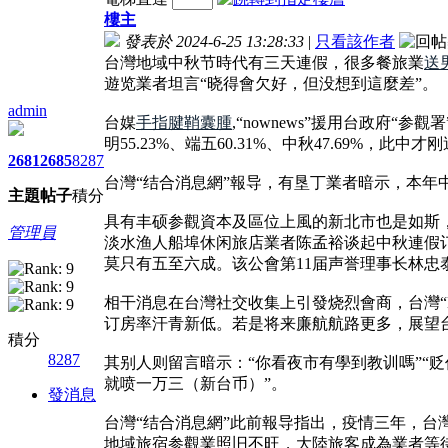
樓主
發表於 2024-6-25 13:28:33
|
只看該作者
台灣地域中秋节時代有三天連假，很多餐旅業
送
遊览業者坦言“晓得會欠好，但没想到這麼差”。
admin
台媒
手指腱鞘囊腫
,“nownews”援用台政府“
明55.23%、端五60.31%、中秋47.69%，
2681
2685
8287
台灣“结合消息網”報导，有垦丁業者暗示，本
主題
帖子
積分
具有丰硕参觀資本及區位上風的新北市也是如斯
管理員
淡水渔人船埠休闲旅店業者陈孟裕谈起中秋連假
莫只有五至六成。该公會第11届声誉理事长林
相干消息在台灣社交收集上引發烧烈會商，台灣“E
订房率汗青新低。若是将来廉航航路更多，展望
積分
8287
其别人则留言暗示：“你看夜市有學到教训嗎”“
就喷一万三（新台币）”。
發消息
台灣“结合消息網”此前報导指出，疫情三年，台
地域旅宿参觀業照旧不旺，大陸旅客成為業者等