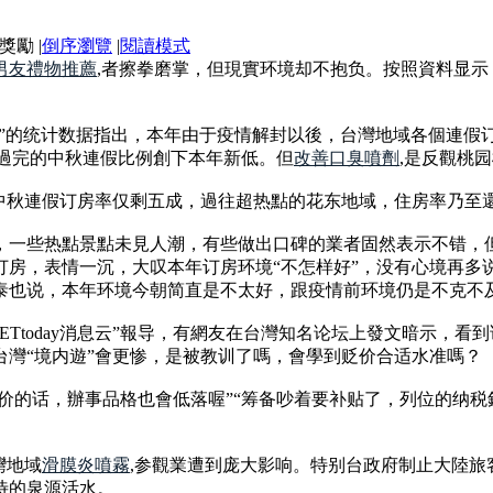
|
倒序瀏覽
|
閱讀模式
男友禮物推薦
,者擦拳磨掌，但現實环境却不抱负。按照資料显示，
参觀署”的统计数据指出，本年由于疫情解封以後，台灣地域各個連假订房率别離
此中才刚過完的中秋連假比例創下本年新低。但
改善口臭噴劑
,是反觀桃
年中秋連假订房率仅剩五成，過往超热點的花东地域，住房率乃至
，一些热點景點未見人潮，有些做出口碑的業者固然表示不错，
订房，表情一沉，大叹本年订房环境“不怎样好”，没有心境再多
忠泰也说，本年环境今朝简直是不太好，跟疫情前环境仍是不克不
Ttoday消息云”報导，有網友在台灣知名论坛上發文暗示，看到
台灣“境内遊”會更惨，是被教训了嗎，會學到贬价合适水准嗎？
贬价的话，辦事品格也會低落喔”“筹备吵着要补贴了，列位的纳税
灣地域
滑膜炎噴霧
,参觀業遭到庞大影响。特别台政府制止大陸
待的泉源活水。