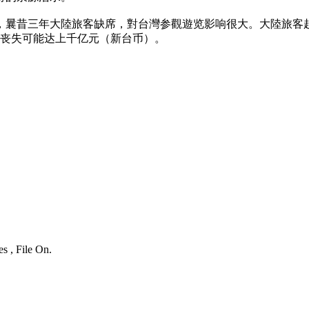
曩昔三年大陸旅客缺席，對台灣参觀遊览影响很大。大陸旅客赴台
年丧失可能达上千亿元（新台币）。
s , File On.