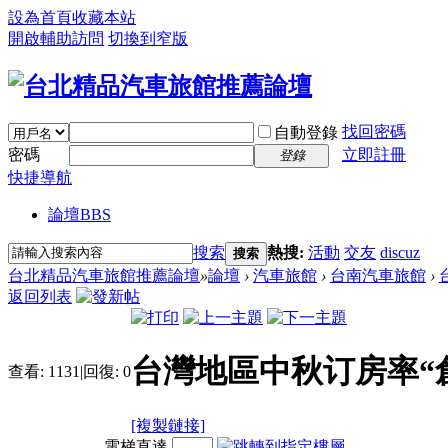
設為首頁
收藏本站
開啟輔助訪問
切換到窄版
找回密碼
自動登錄
密碼
立即註冊
登錄
快捷導航
論壇
BBS
搜索
熱搜:
活動
交友
discuz
搜索
台北精品汽車旅館推薦論壇
»
論壇
›
汽車旅館
›
台南汽車旅館
›
返回列表
台灣地區中秋订房率“
查看:
1131
|
回復:
0
[複製鏈接]
電梯直達