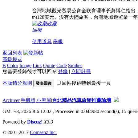
台灣地域觀光贸易公會全联會理事长萧博仁指出，
约128美元。没有大陸旅客，台灣地域遊览業一
收藏
回復
使用道具
舉報
返回列表
高級模式
B
Color
Image
Link
Quote
Code
Smilies
您需要登錄後才可以回帖
登錄
|
立即註冊
本版積分規則
回帖後跳轉到最後一頁
發表回復
Archiver
|
手機版
|
小黑屋
|
台北精品汽車旅館推薦論壇
GMT+8, 2026-8-6 12:02
, Processed in 0.044980 second(s), 15 querie
Powered by
Discuz!
X3.3
© 2001-2017
Comsenz Inc.