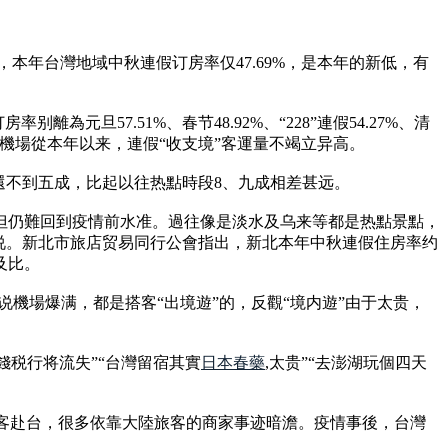
本年台灣地域中秋連假订房率仅47.69%，是本年的新低，有
為元旦57.51%、春节48.92%、“228”連假54.27%、清
园機場從本年以来，連假“收支境”客運量不竭立异高。
還不到五成，比起以往热點時段8、九成相差甚远。
但仍難回到疫情前水准。過往像是淡水及乌来等都是热點景點，
说。新北市旅店贸易同行公會指出，新北本年中秋連假住房率约
及比。
说機場爆满，都是搭客“出境遊”的，反觀“境内遊”由于太贵，
錢税行将流失”“台灣留宿其實
日本春藥
,太贵”“去澎湖玩個四天
旅客赴台，很多依靠大陸旅客的商家事迹暗澹。疫情事後，台灣