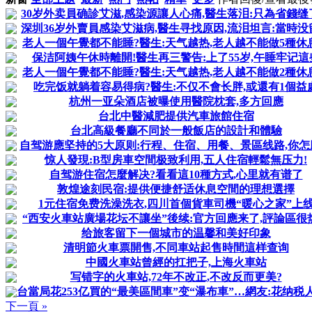
30岁外卖員确診艾滋,感染源讓人心痛,醫生落泪:只為省錢缝
深圳36岁外賣員感染艾滋病,醫生寻找原因,流泪坦言:當時没
老人一個午覺都不能睡?醫生:天气越热,老人越不能做5種休
保洁阿姨午休時離開!醫生再三警告:上了55岁,午睡牢记這
老人一個午覺都不能睡?醫生:天气越热,老人越不能做2種休
吃完饭就躺着容易得病?醫生:不仅不會长胖,或還有1個益
杭州一亚朵酒店被曝使用醫院枕套,多方回應
台北中醫減肥提供汽車旅館住宿
台北高級餐廳不同於一般飯店的設計和體驗
自驾游應坚持的5大原则:行程、住宿、用餐、景區线路,你怎
惊人發現:B型房車空間极致利用,五人住宿輕鬆無压力!
自驾游住宿怎麼解决?看看這10種方式,心里就有谱了
敦煌途刻民宿:提供便捷舒适休息空間的理想選擇
1元住宿免费洗澡洗衣,四川首個貨車司機“暖心之家”上
“西安火車站廣場花坛不讓坐”後续:官方回應来了,評論區很
给旅客留下一個城市的温馨和美好印象
清明節火車票開售,不同車站起售時間這样查询
中國火車站曾經的扛把子,上海火車站
写错字的火車站,72年不改正,不改反而更美?
台當局花253亿買的“最美區間車”变“瀑布車”…網友:花纳税人的
下一頁 »