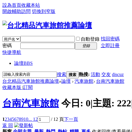
設為首頁
收藏本站
開啟輔助訪問
切換到窄版
找回密碼
自動登錄
密碼
立即註冊
登錄
快捷導航
論壇
BBS
搜索
熱搜:
活動
交友
discuz
搜索
台北精品汽車旅館推薦論壇
»
論壇
›
汽車旅館
›
台南汽車旅館
收藏本版
|
訂閱
台南汽車旅館
今日:
0
|
主題:
222
1
2
3
4
5
6
7
8
9
10
... 12
/ 12 頁
下一頁
返 回
新窗
全部主題
最新
熱門
熱帖
精華
更多
作者
回復/查看
最後