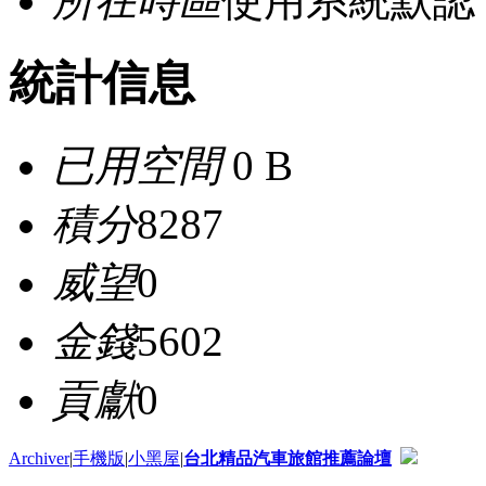
所在時區
使用系統默認
統計信息
已用空間
0 B
積分
8287
威望
0
金錢
5602
貢獻
0
Archiver
|
手機版
|
小黑屋
|
台北精品汽車旅館推薦論壇