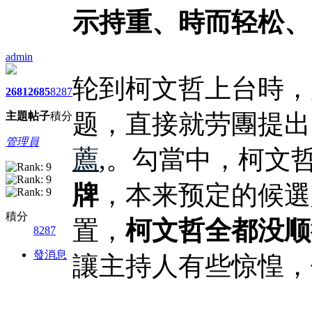
示持重、時而轻松、
admin
轮到柯文哲上台時，
2681
2685
8287
题，直接就劳團提出
主題
帖子
積分
管理員
薦
,。勾當中，柯文
牌
，本来预定的候選
積分
置，
柯文哲全都没顺
8287
發消息
讓主持人有些惊惶，