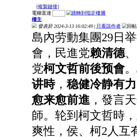
[複製鏈接]
電梯直達
樓主
發表於 2024-3-13 16:02:49
|
只看該作者
島內劳動集團29日举
會，民進党
赖清德
、
党
柯文哲前後预會
。
讲時
，
稳健冷静有力
愈来愈前進
，發言天
師。轮到柯文哲時，
爽性，侯、柯2人互