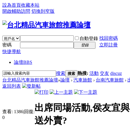
設為首頁
收藏本站
開啟輔助訪問
切換到窄版
找回密碼
自動登錄
密碼
立即註冊
登錄
快捷導航
論壇
BBS
搜索
熱搜:
活動
交友
discuz
搜索
台北精品汽車旅館推薦論壇
»
論壇
›
汽車旅館
›
台南汽車旅館
›
返回列表
出席同場活動,侯友宜
查看:
1386
|
回復:
0
送外賣?