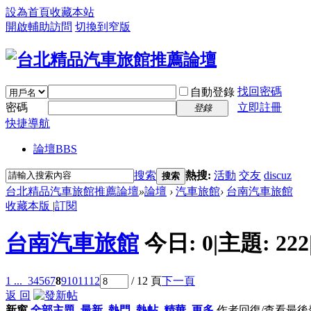
設為首頁
收藏本站
開啟輔助訪問
切換到窄版
找回密碼
自動登錄
密碼
立即註冊
登錄
快捷導航
論壇
BBS
搜索
熱搜:
活動
交友
discuz
搜索
台北精品汽車旅館推薦論壇
»
論壇
›
汽車旅館
›
台南汽車旅館
收藏本版
|
訂閱
台南汽車旅館
今日:
0
|
主題:
222
1 ...
3
4
5
6
7
8
9
10
11
12
/ 12 頁
下一頁
返 回
新窗
全部主題
最新
熱門
熱帖
精華
更多
作者
回復/查看
最後