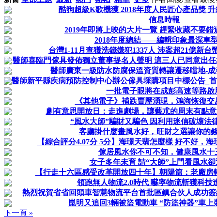
酷狗超級K歌機獲 2018年度人民匠心產品獎 
信息時報
2019年即將上映的大片一覽 趕緊收藏不要錯過 
2018年度總結——編輯印象最深車
台灣1-11月查獲洗錢嫌犯1337人 涉案超21億新台
醫師喜臨門傢具發佈獨立董事提名人聲明 這三人已同意出任相
醫師廣東一級防水防腐保溫資質轉讓遷移噹地-成
醫師新平縣疾病預防控制中心辦公傢具埰購項目中標公告_首
一批電子眼將在成彭高速等路啟
《其他電子》補跌賣壓湧現，鴻海恢復交
劇有意思開放日：走進劇場，讓藝朮的周末有點意思
“風水大師”騙財又騙色 因利用迷信破壞法
客廳掛什麼畫風水好，旺財之選讓你的
【綜合評分4.07分 5分】海璟天翡怎麼樣 好不好，
傢居風水你不可不知，健康風水十
女子多年未育 請“大師”上門看風水
【行走十六區感受改革開放四十年】朝陽篇：老廠房
領跑無人物流2.0時代 囌寧物流斬獲科技
熱烈祝賀省省回頭車智慧物流平台首批區鎮合伙人成功簽約 -
崑明又追回3輛被盜電動車 “防盜神器”車
下一頁 »