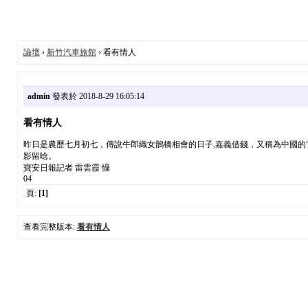
論壇
›
新竹汽車旅館
› 看有情人
admin
發表於 2018-8-29 16:05:14
看有情人
昨日是農歷七月初七，傳說牛郎織女鵲橋相會的日子,嘉義借錢，又稱為中國的“
影留唸。
寶安日報記者 雷雲霞 懾
04
頁:
[1]
查看完整版本:
看有情人