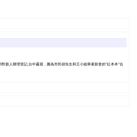
9對新人辦理登記,台中霧眉，圖為市民胡先生和王小姐舉著新拿的“紅本本”合