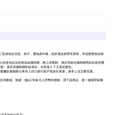
知函”及身份証信息。其中，通知函中稱，由於酒店經營等原因，申請變更收款賬
畢某等人的身份証信息發送給攜程網，將上述賓館、酒店預留在攜程網用於結算房費
賓館、酒店與攜程網的結算款，全部進入了王某的腰包。
涉案贓款被她取出來存入自己銀行賬戶或放在身邊，基本上沒怎麼花過。
戶信息等數据。隨後，她以200多元人民幣的價格，買下該商品，後一個個登錄嘗