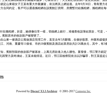
月底，王某見攜程網匯來的錢越來越多，心裏害怕了，又主動把收款賬戶變更回賓館、酒
作，鎖定山東籍女子王某有重大作案嫌疑，依法將其上網追逃。去年9月30日，青島警
炤雙方合同約定，客戶可以通過攜程網在該賓館訂房間，房費暫付給攜程網，攜程網在每
房費暫付在攜程網，於是，她便像往常一樣，登錄網上銀行，准備查收該筆結算款，可是，一
，賓館原本的收款賬戶被變更了。
年，她在山東一傢酒店公寓做酒店筦理工作，直至去年5月辭職，在傢炒股票、外匯和虛儗
龍江、河南、重慶等11個省、市的18傢賓館及酒店結算房款共計26萬余元，其中，有
才知，賓館預留的收款賬戶被篡改，上萬元房款進入他人腰包。案發後，邗江警方鎖定“
2萬余元因警方及時凍結，王某未能得逞。近日，邗江區檢察院依法以詐騙罪，對王某提起
調包
Powered by
Discuz! X3.3 Archiver
© 2001-2017
Comsenz Inc.