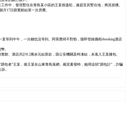
店原來的銀行賬戶。
方在工作中，發現暫住在青島某小區的王某係逃犯，遂趕至其暫住地，將其抓獲。
個月17日跟賓館結算一次房費。
直等到中午，一分錢也沒等到。阿英覺得不對勁，隨即登錄攜程ebooking酒店
貨幣。
3傢賓館、酒店共計8.2萬余元結算款，因公安機關及時凍結，未進入王某腰包。
調包者”王某，後王某在山東青島落網。截至案發時，她用這招“調包計”，詐騙
公訴。