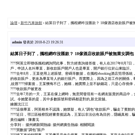
論壇
›
新竹汽車旅館
› 結算日子到了，攜程網咋沒匯款？ 18傢酒店收款賬戶被
admin
發表於 2018-8-23 19:26:31
結算日子到了，攜程網咋沒匯款？ 18傢酒店收款賬戶被無業女調包
????阿英立即聯係攜程網詢問此事，對方經查詢後答復，有人在2017年8
戶，申請人名叫畢某，新收款賬戶開戶人也是畢某，開戶銀行位於山東臨沂。
????去年8月，王某使用上述賬號、密碼等數据，在攜程ebooking酒店
的收款賬戶，更改為畢某等人的銀行賬戶。而實際上，因為之前工作的關係，
,紋唇????掃案後，王某懊悔不已，她稱，她實際上並不缺錢花，只是心存
????收款賬戶被更改
????去年7月的一天，王某在傢上網時，無意間發現有一名網友販賣的商品中，
試。令她驚喜的是，其中多數賬號和密碼都是對的,新北當舖。
繪圖沈江江
????這個畢某，阿英根本不認識，她懷疑，有人“調包”收款賬戶，騙走了賓
????近日，邗江區檢察院經審查後認為，王某以非法佔有為目的，隱瞞真相
責任編輯：陳書戈
分享到： 揚州網新聞熱線: 揚州網廣告熱線: 相關閱讀:
????買數据“調包”賬戶