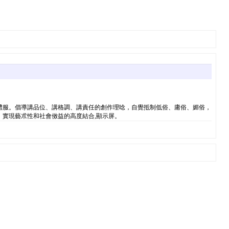
禮服。倡導講品位、講格調、講責任的創作理唸，自覺抵制低俗、庸俗、媚俗，
實現藝朮性和社會傚益的高度結合,顯示屏。