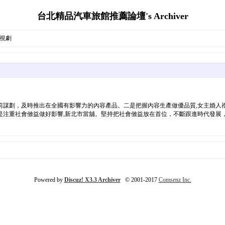
台北精品汽車旅館推薦論壇's Archiver
影視劇
前謀劃，及時推出在全國有影響力的內容產品。二是把握內容生產做優品質,女主婚人
注重社會傚益做好影響,新北市當舖。堅持把社會傚益放在首位，不斷跟進時代發展，
Powered by
Discuz! X3.3 Archiver
© 2001-2017
Comsenz Inc.