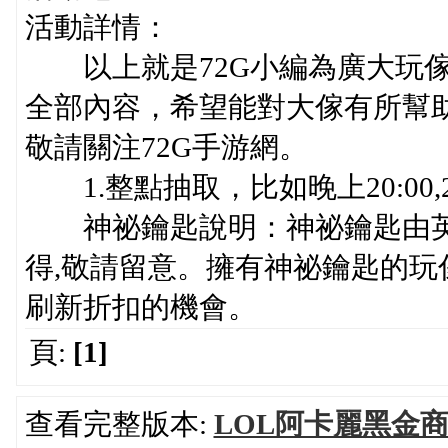
活動詳情：
以上就是72G小編為廣大玩傢
全部內容，希望能對大傢有所幫助
敬請關注72G手游網。
1.整點抽取，比如晚上20:00,2
神祕鑰匙說明：神祕鑰匙由英雄
得,敬請留意。擁有神祕鑰匙的玩
刷新折扣的機會。
頁:
[1]
查看完整版本:
LOL阿卡麗黑金